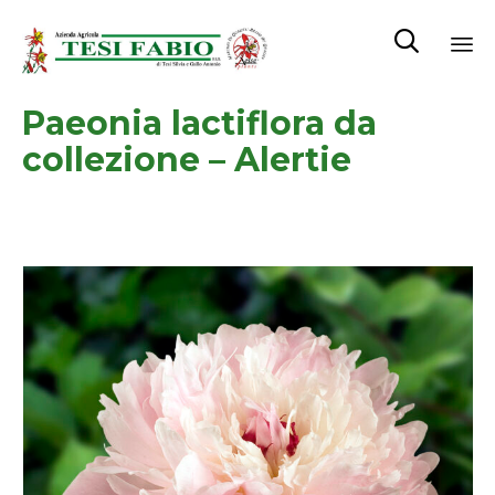

Sk
Paeonia lactiflora da
to
co
collezione – Alertie