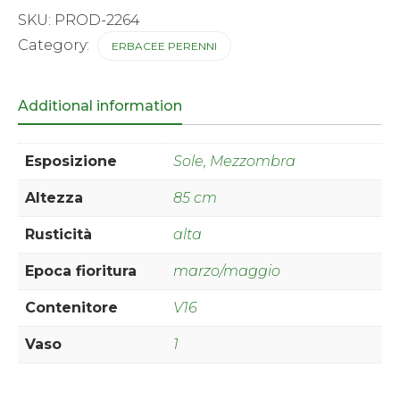
quantity
SKU:
PROD-2264
Category:
ERBACEE PERENNI
Additional information
Esposizione
Sole, Mezzombra
Altezza
85 cm
Rusticità
alta
Epoca fioritura
marzo/maggio
Contenitore
V16
Vaso
1