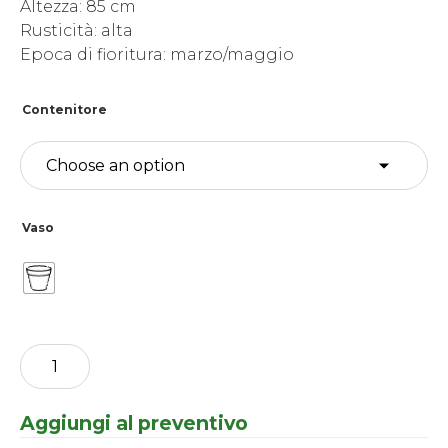
Altezza: 85 cm
Rusticità: alta
Epoca di fioritura: marzo/maggio
Contenitore
Vaso
Paeonia
lactiflora
da
collezione
Aggiungi al preventivo
-
Alertie