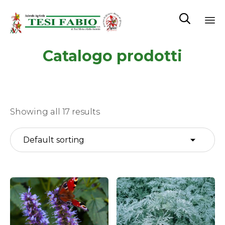

Sk
Catalogo prodotti
to
co
Showing all 17 results