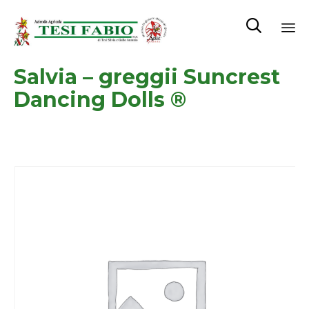

Sk
Salvia – greggii Suncrest
to
co
Dancing Dolls ®