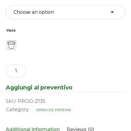
Vaso
Salvia
-
greggii
Suncrest
Aggiungi al preventivo
Dancing
Dolls
®
SKU:
PROD-2735
quantity
Category:
ERBACEE PERENNI
Additional information
Reviews (0)