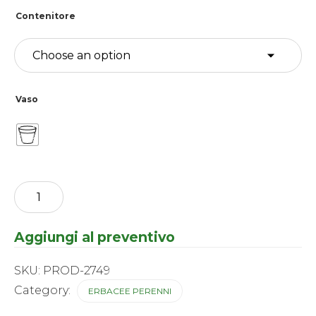
Contenitore
Vaso
Allium
-
Bubble
Bath
Aggiungi al preventivo
®
quantity
SKU:
PROD-2749
Category:
ERBACEE PERENNI