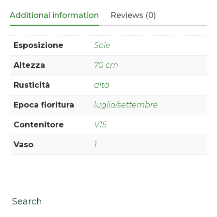
Additional information
Reviews (0)
Esposizione
Sole
Altezza
70 cm
Rusticità
alta
Epoca fioritura
luglio/settembre
Contenitore
V15
Vaso
1
Search