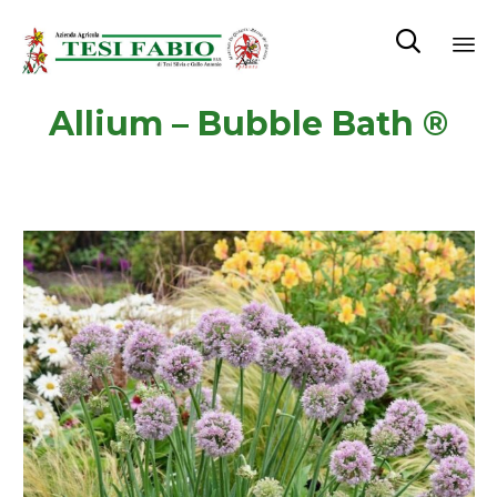

Sk
Allium – Bubble Bath ®
to
co