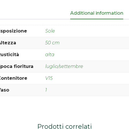
Additional information
Esposizione
Sole
Altezza
50 cm
usticità
alta
poca fioritura
luglio/settembre
Contenitore
V15
Vaso
1
Prodotti correlati