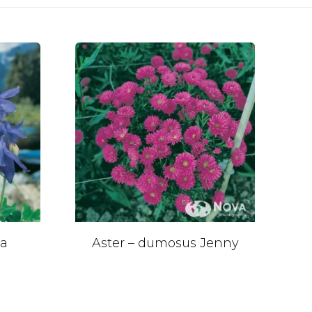
na
Aster – dumosus Jenny
A