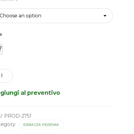
o
um
mer
ty
giungi al preventivo
tity
U:
PROD-2751
tegory:
ERBACEE PERENNI