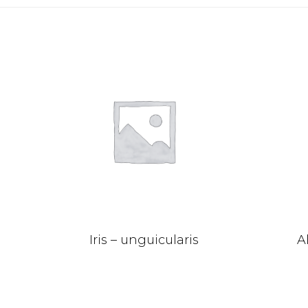
Iris – unguicularis
A