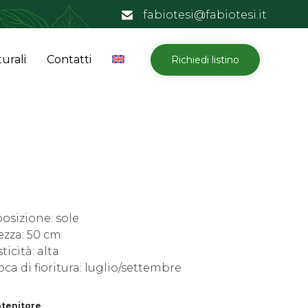
fabiotesi@fabiotesi.it
Skip
urali
Contatti
Richiedi listino
to
content
osizione: sole
ezza: 50 cm
ticità: alta
ca di fioritura: luglio/settembre
tenitore