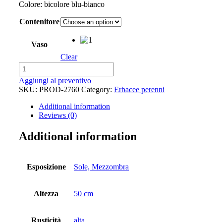
Colore: bicolore blu-bianco
Contenitore
Vaso
Clear
Anemone
-
Aggiungi al preventivo
Wild
SKU:
PROD-2760
Category:
Erbacee perenni
Swan
®
Additional information
quantity
Reviews (0)
Additional information
Esposizione
Sole, Mezzombra
Altezza
50 cm
Rusticità
alta