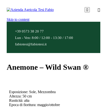

Skip to content
+39 0573 38 20 77
Lun - Ven: 8:00 / 12:00 - 13:30 / 17:00
fabiotesi@fabiotesi.it
Anemone – Wild Swan ®
Esposizione: Sole, Mezzombra
Altezza: 50 cm
Rusticità: alta
Epoca di fioritura: maggio/ottobre