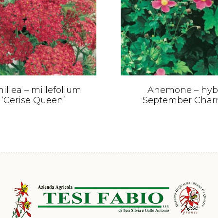
illea – millefolium
Anemone – hyb
‘Cerise Queen’
September Cha