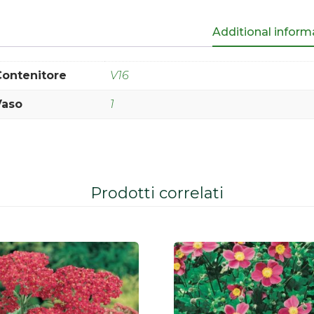
Additional inform
Contenitore
V16
Vaso
1
Prodotti correlati