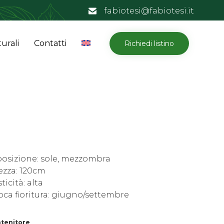
fabiotesi@fabiotesi.it
Skip
urali
Contatti
Richiedi listino
to
content
posizione: sole, mezzombra
ezza: 120cm
ticità: alta
ca fioritura: giugno/settembre
tenitore