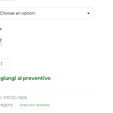
o
na
ca
icanna
giungi al preventivo
icanna
k
tity
U:
PROD-1606
tegory:
ERBACEE PERENNI