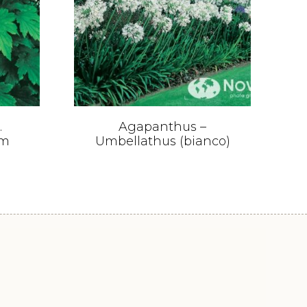
.
Agapanthus –
rm
Umbellathus (bianco)