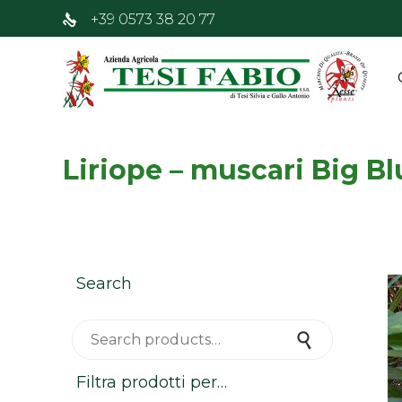
+39 0573 38 20 77
Liriope – muscari Big Bl
Search
Search for:
Search
Filtra prodotti per…