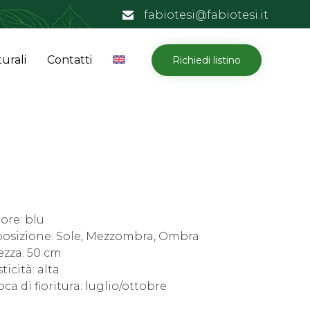
fabiotesi@fabiotesi.it
Skip
urali
Contatti
Richiedi listino
to
content
ore: blu
posizione: Sole, Mezzombra, Ombra
ezza: 50 cm
ticità: alta
ca di fioritura: luglio/ottobre