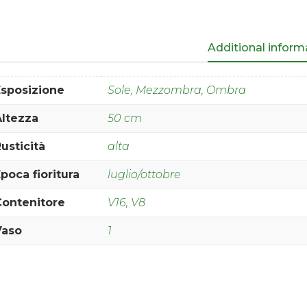
Additional inform
Esposizione
Sole, Mezzombra, Ombra
Altezza
50 cm
usticità
alta
poca fioritura
luglio/ottobre
Contenitore
V16
,
V8
Vaso
1