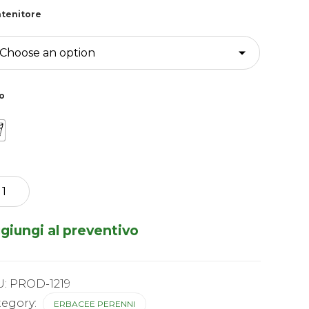
tenitore
o
ope
ari
giungi al preventivo
tity
U:
PROD-1219
tegory:
ERBACEE PERENNI