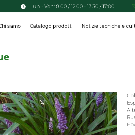
Lun - Ven: 8:00 / 12:00 - 13:30 / 17:00
Chi siamo
Catalogo prodotti
Notizie tecniche e cult
ue
Col
Es
Alt
Rus
Epo