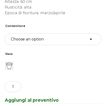
Altezza: 60 cm
Rusticità: alta
Epoca di fioritura: marzo/aprile
Contenitore
Vaso
Paeonia
lactiflora
Patio
-
Aggiungi al preventivo
patio
paeony