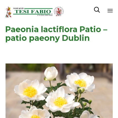

Sk
Paeonia lactiflora Patio –
to
co
patio paeony Dublin