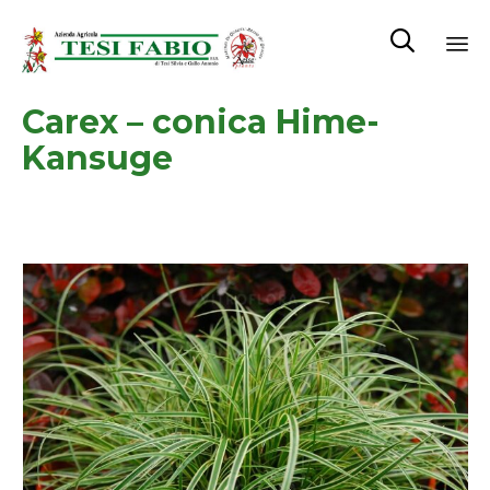

Sk
Carex – conica Hime-
to
co
Kansuge