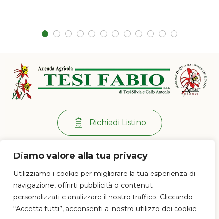
Richiedi Listino
Per info:
+39 0573 38 20 77
Diamo valore alla tua privacy
Via di Ramini, 129/D - 51030 Pistoia (PT)
Utilizziamo i cookie per migliorare la tua esperienza di
Lun - Ven: 8:00 / 12:00 - 13:30 / 17:00
navigazione, offrirti pubblicità o contenuti
personalizzati e analizzare il nostro traffico. Cliccando
“Accetta tutti”, acconsenti al nostro utilizzo dei cookie.
© 2023 Az. Agricola Tesi Fabio s.s.a. di Tesi Silvia e Gallo Antonio - P.IVA e