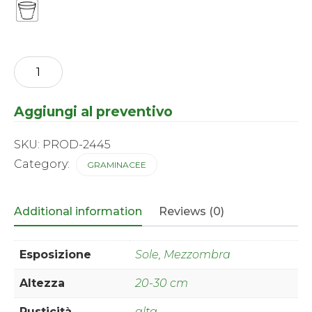
Carex
-
conica
Hime-
Aggiungi al preventivo
Kansuge
quantity
SKU:
PROD-2445
Category:
GRAMINACEE
Additional information
Reviews (0)
Esposizione
Sole, Mezzombra
Altezza
20-30 cm
Rusticità
alta