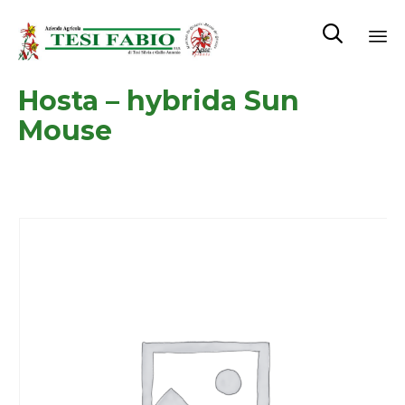

Sk
Hosta – hybrida Sun
to
co
Mouse