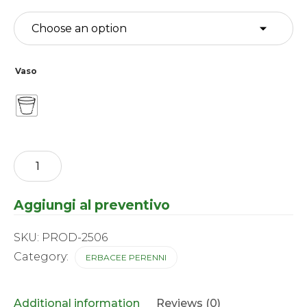
Vaso
Hosta
-
hybrida
Sun
Aggiungi al preventivo
Mouse
quantity
SKU:
PROD-2506
Category:
ERBACEE PERENNI
Additional information
Reviews (0)